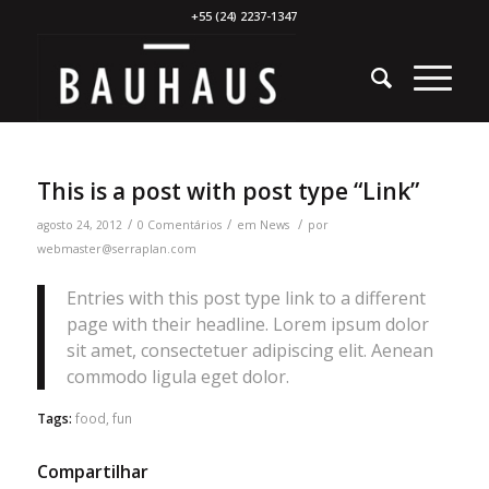
+55 (24) 2237-1347
This is a post with post type “Link”
/
/
/
agosto 24, 2012
0 Comentários
em
News
por
webmaster@serraplan.com
Entries with this post type link to a different
page with their headline. Lorem ipsum dolor
sit amet, consectetuer adipiscing elit. Aenean
commodo ligula eget dolor.
Tags:
food
,
fun
Compartilhar