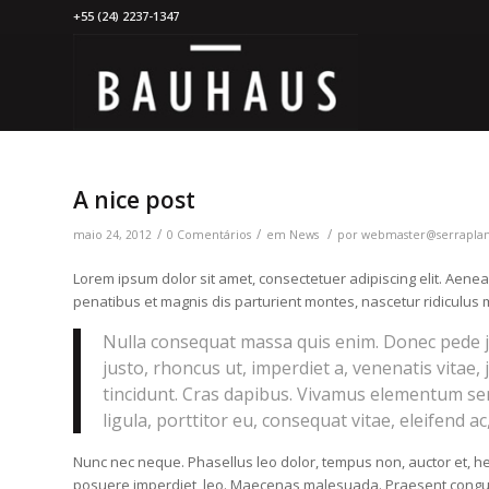
+55 (24) 2237-1347
A nice post
/
/
/
maio 24, 2012
0 Comentários
em
News
por
webmaster@serrapla
Lorem ipsum dolor sit amet, consectetuer adipiscing elit. Ae
penatibus et magnis dis parturient montes, nascetur ridiculus m
Nulla consequat massa quis enim. Donec pede just
justo, rhoncus ut, imperdiet a, venenatis vitae,
tincidunt. Cras dapibus. Vivamus elementum sem
ligula, porttitor eu, consequat vitae, eleifend ac
Nunc nec neque. Phasellus leo dolor, tempus non, auctor et, hend
posuere imperdiet, leo. Maecenas malesuada. Praesent congue e