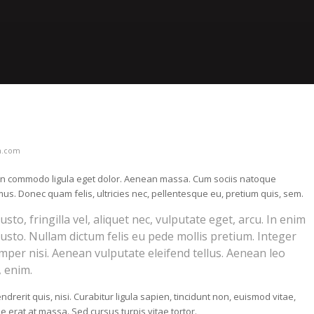
n.com
nean commodo ligula eget dolor. Aenean massa. Cum sociis natoque
us. Donec quam felis, ultricies nec, pellentesque eu, pretium quis, sem.
o, fringilla vel, aliquet nec, vulputate eget, arcu. In enim
 justo. Nullam dictum felis eu pede mollis pretium. Integer
per nisi. Aenean vulputate eleifend tellus. Aenean leo
, enim.
rerit quis, nisi. Curabitur ligula sapien, tincidunt non, euismod vitae,
rat at massa. Sed cursus turpis vitae tortor.