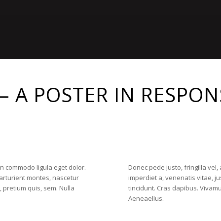
– A POSTER IN RESPO
an commodo ligula eget dolor.
Donec pede justo, fringilla vel,
arturient montes, nascetur
imperdiet a, venenatis vitae, j
, pretium quis, sem. Nulla
tincidunt. Cras dapibus. Vivam
Aeneaellus.