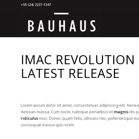
+55 (24) 2237-1347
IMAC REVOLUTION 
LATEST RELEASE
Lorem ipsum dolor sit amet, consectetuer adipiscing elit. Aene
Aenean massa. Cum sociis natoque penatibus et
magnis
dis p
ridiculus
mus. Donec quam felis, ultricies nec, pellentesque eu
consequat massa quis enim.