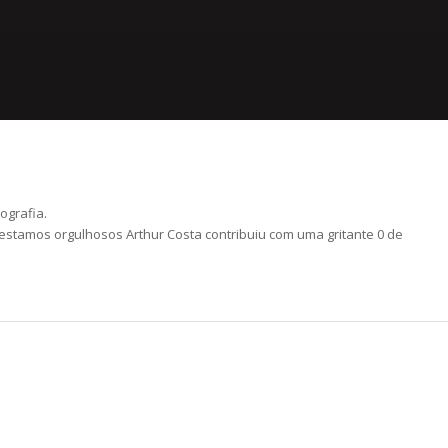
ografia.
 estamos orgulhosos
Arthur Costa
contribuiu com uma gritante 0 de