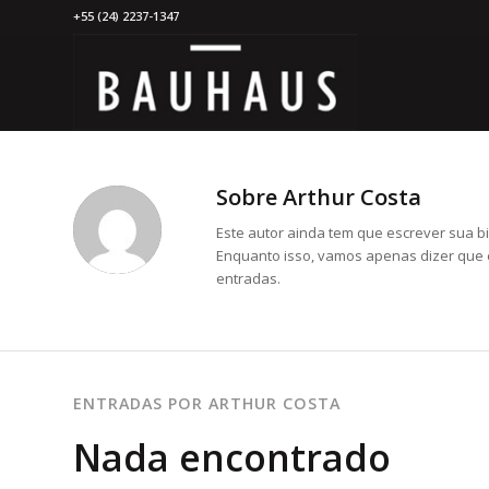
+55 (24) 2237-1347
Sobre
Arthur Costa
Este autor ainda tem que escrever sua bi
Enquanto isso, vamos apenas dizer que
entradas.
ENTRADAS POR ARTHUR COSTA
Nada encontrado